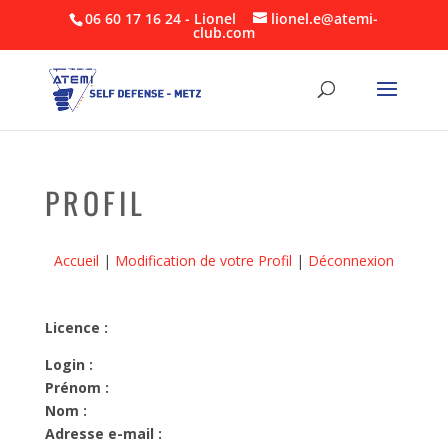
06 60 17 16 24 - Lionel
lionel.e@atemi-
club.com
PROFIL
Accueil
|
Modification de votre Profil
|
Déconnexion
Licence :
Login :
Prénom :
Nom :
Adresse e-mail :