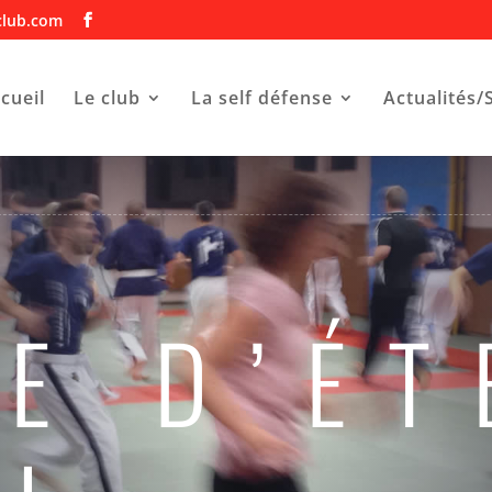
club.com
cueil
Le club
La self défense
Actualités/
N
E D’ÉT