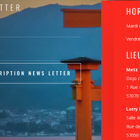
ETTER
HO
Mardi 
Vendre
LIE
Metz
RIPTION NEWS LETTER
Dojo c
1 Rue 
57070
Lorry
Salle 
Rue de
57050 