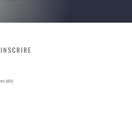
INSCRIRE
T
.
les (60)