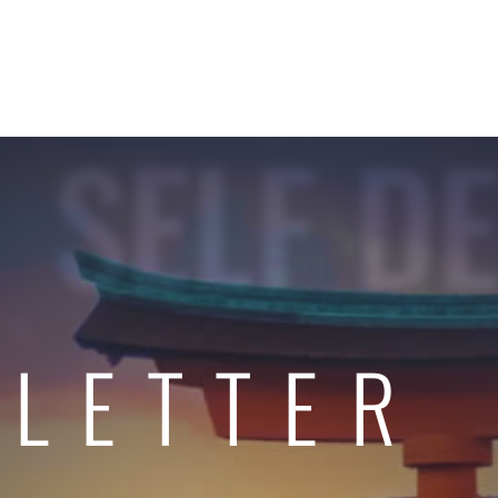
SELF D
 LETTER