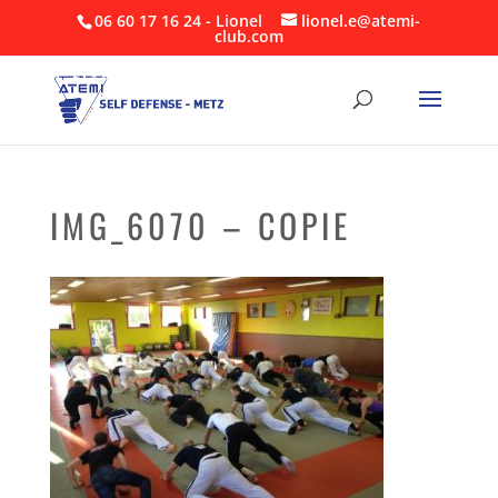
06 60 17 16 24 - Lionel
lionel.e@atemi-
club.com
IMG_6070 – COPIE